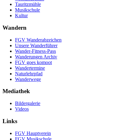
Tauritzmühle
Musikschule
Kultur
Wandern
FGV Wanderabzeichen
Unsere Wanderführer
Wander-Fitness-Pass
Wanderungen Archiv
FGV goes komoot
Wandertermine
Naturlehrpfad
Wanderwege
Mediathek
Bildergalerie
Videos
Links
FGV Hauptverein
FGV Musikschule