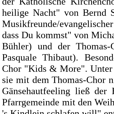
der Katholische Kirchencho
heilige Nacht" von Bernd S
Musikfreunde/evangelischer
dass Du kommst" von Michae
Bühler) und der Thomas-C
Pasquale Thibaut). Beson
Chor "Kids & More". Unter 
sie mit dem Thomas-Chor ni
Gänsehautfeeling ließ der 
Pfarrgemeinde mit den Weihna
's Kindlein schlafen will" en